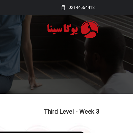
02144664412
3
Third Level - Week 3