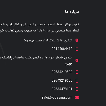
درباره ما
کانون یوگای سینا با حمایت جمعی از مربیان و شاگردان و با 
استاد سینا صمیمی در سال 1394 به صورت رسمی فعالیت خود را آغاز کرد.
اکباتان، فاز2، بلوک 18، جنب ورودی6
02144664412
ابتدای خیابان دوم فاز دو گوهردشت ساختمان پارکینگ طب
چهارم
02634219500
02643219600
02634478181
info@yogasina.com